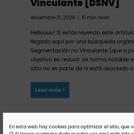
Vinculante [DSNV]
diciembre 21, 2020
15 min read
Hellouuu! Si estás leyendo este artí
llegado aquí por una búsqueda orgánica
Segmentación no Vinculante (que a pa
objetivo es reducir de forma notable e
sitio no es parte de ni está asociado
Leer más >
En esta web hay cookies para optimizar el sitio, que
😉 Si tienes cualquier duda puedes
ver aquí más info 