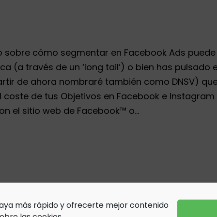
culo sobre cómo segmentar en Facebook Ads puede 
 (a través de un ‘long tail’) o bien has pulsado e
rtir de ahora nombraré también como DNSV) que t
l coste de tus Objetivos en Facebook e Instagram A
 con el sitio web de Facebook™ o…
 vaya más rápido y ofrecerte mejor contenido
sobre las cookies
.