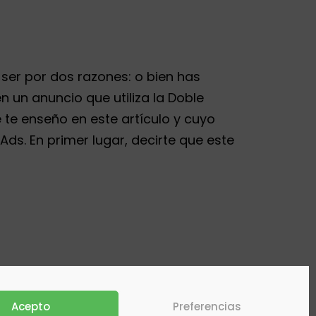
ser por dos razones: o bien has
n un anuncio que utiliza la Doble
e enseño en este artículo y cuyo
ds. En primer lugar, decirte que este
Acepto
Preferencias