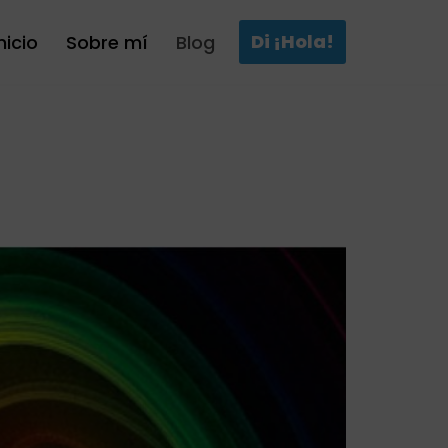
Di ¡Hola!
nicio
Sobre mí
Blog